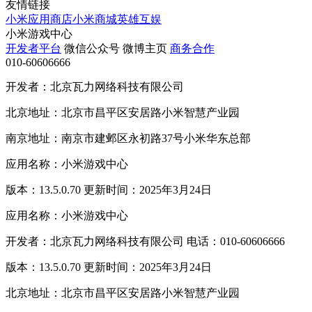
友情链接
小米应用商店
小米商城
英雄互娱
小米游戏中心
开发者平台
微信公众号
微博主页
商务合作
010-60606666
开发者：北京瓦力网络科技有限公司
北京地址：北京市昌平区安居路小米智慧产业园
南京地址：南京市建邺区永初路37号小米华东总部
应用名称：小米游戏中心
版本：13.5.0.70 更新时间：2025年3月24日
应用名称：小米游戏中心
开发者：北京瓦力网络科技有限公司 电话：010-60606666
版本：13.5.0.70 更新时间：2025年3月24日
北京地址：北京市昌平区安居路小米智慧产业园