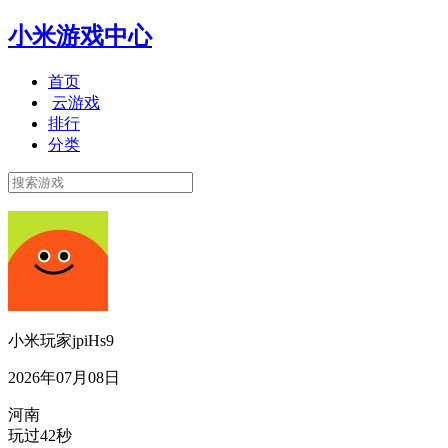
小米游戏中心
首页
云游戏
排行
分类
小米玩家jpiHs9
2026年07月08日
河南
玩过42秒