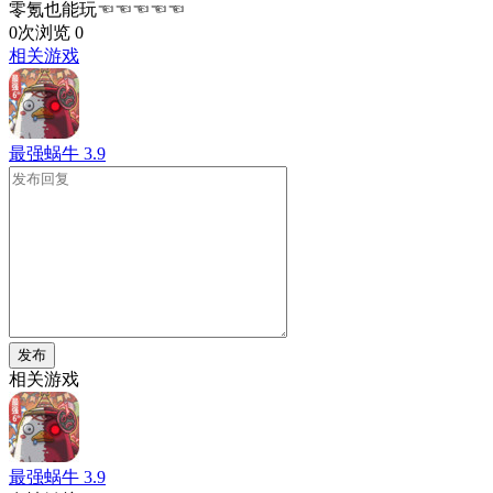
零氪也能玩☜☜☜☜☜
0次浏览
0
相关游戏
最强蜗牛
3.9
发布
相关游戏
最强蜗牛
3.9