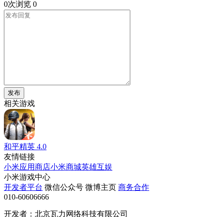
0次浏览
0
发布
相关游戏
和平精英
4.0
友情链接
小米应用商店
小米商城
英雄互娱
小米游戏中心
开发者平台
微信公众号
微博主页
商务合作
010-60606666
开发者：北京瓦力网络科技有限公司