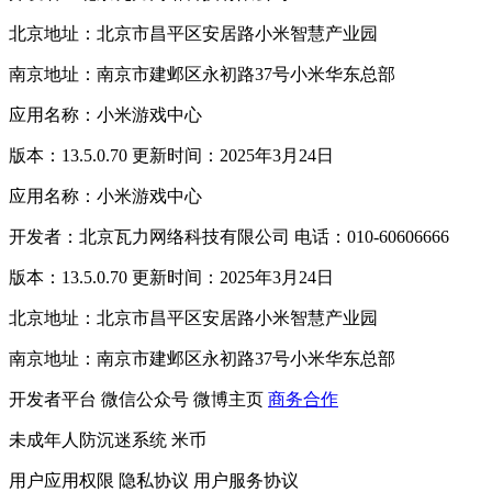
北京地址：北京市昌平区安居路小米智慧产业园
南京地址：南京市建邺区永初路37号小米华东总部
应用名称：小米游戏中心
版本：13.5.0.70 更新时间：2025年3月24日
应用名称：小米游戏中心
开发者：北京瓦力网络科技有限公司 电话：010-60606666
版本：13.5.0.70 更新时间：2025年3月24日
北京地址：北京市昌平区安居路小米智慧产业园
南京地址：南京市建邺区永初路37号小米华东总部
开发者平台
微信公众号
微博主页
商务合作
未成年人防沉迷系统
米币
用户应用权限
隐私协议
用户服务协议