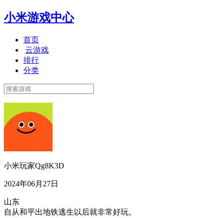
小米游戏中心
首页
云游戏
排行
分类
小米玩家Qg8K3D
2024年06月27日
山东
自从和平出地铁逃生以后就非常好玩。