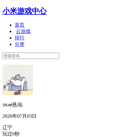
小米游戏中心
首页
云游戏
排行
分类
ᝰꫛ悬溺.
2026年07月03日
辽宁
玩过0秒