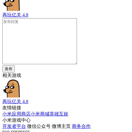
再玩亿关
4.8
发布
相关游戏
再玩亿关
4.8
友情链接
小米应用商店
小米商城
英雄互娱
小米游戏中心
开发者平台
微信公众号
微博主页
商务合作