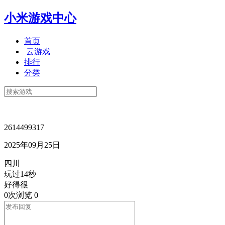
小米游戏中心
首页
云游戏
排行
分类
2614499317
2025年09月25日
四川
玩过14秒
好得很
0次浏览
0