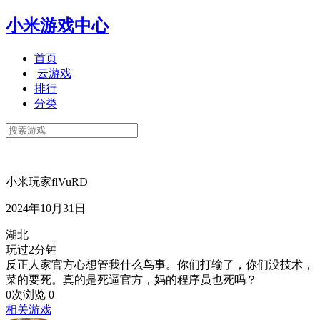
小米游戏中心
首页
云游戏
排行
分类
小米玩家flVuRD
2024年10月31日
湖北
玩过2分钟
反正人家官方心想管我什么鸟事。你们打输了，你们没技术，
菜的要死。真的是死逼官方，妈的程序员也死吗？
0次浏览
0
相关游戏