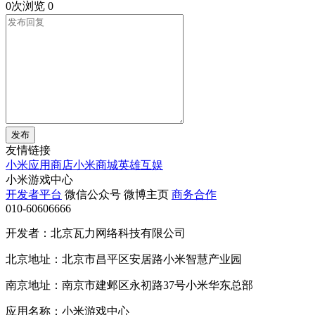
0次浏览
0
发布
友情链接
小米应用商店
小米商城
英雄互娱
小米游戏中心
开发者平台
微信公众号
微博主页
商务合作
010-60606666
开发者：北京瓦力网络科技有限公司
北京地址：北京市昌平区安居路小米智慧产业园
南京地址：南京市建邺区永初路37号小米华东总部
应用名称：小米游戏中心