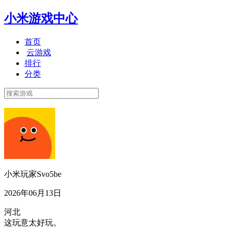
小米游戏中心
首页
云游戏
排行
分类
小米玩家Svo5be
2026年06月13日
河北
这玩意太好玩。