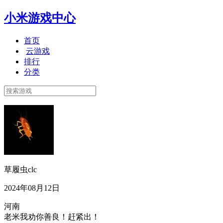
小米游戏中心
首页
云游戏
排行
分类
草履虫clc
2024年08月12日
河南
老米我劝你善良！赶紧出！