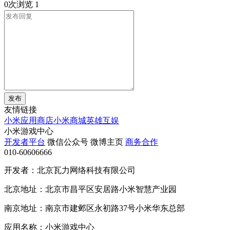
0次浏览
1
发布
友情链接
小米应用商店
小米商城
英雄互娱
小米游戏中心
开发者平台
微信公众号
微博主页
商务合作
010-60606666
开发者：北京瓦力网络科技有限公司
北京地址：北京市昌平区安居路小米智慧产业园
南京地址：南京市建邺区永初路37号小米华东总部
应用名称：小米游戏中心