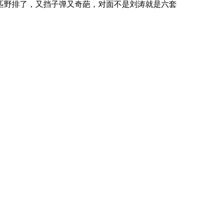
匹野排了，又挡子弹又奇葩，对面不是刘涛就是六套