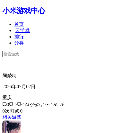
小米游戏中心
首页
云游戏
排行
分类
阿鲮呐
2026年07月02日
重庆
ᗜⰙᗜ˶>ᗜ<˶ᜊ•͈⌔•͈ᜊ₍ᵔ･•･ᵔ₎⪩. .⪨
0次浏览
0
相关游戏