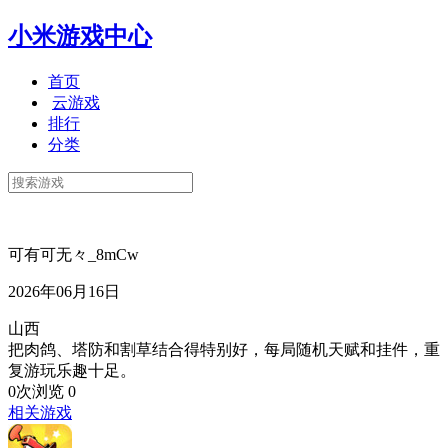
小米游戏中心
首页
云游戏
排行
分类
可有可无々_8mCw
2026年06月16日
山西
把肉鸽、塔防和割草结合得特别好，每局随机天赋和挂件，重
复游玩乐趣十足。
0次浏览
0
相关游戏