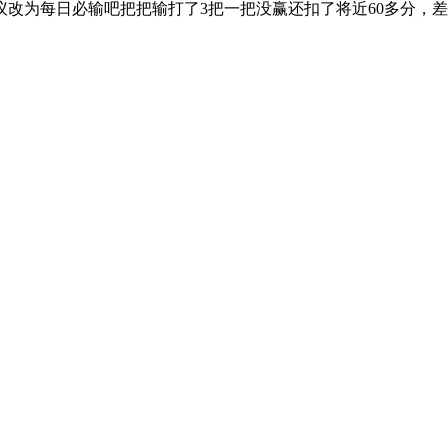
改为每日必输吧把把输打了3把一把没赢还扣了将近60多分，