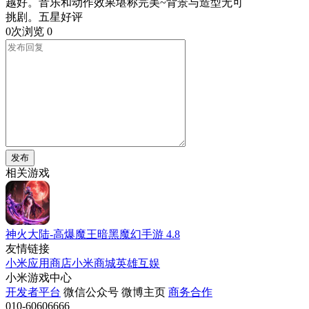
越好。音乐和动作效果堪称完美~背景与造型无可
挑剧。五星好评
0次浏览
0
发布
相关游戏
神火大陆-高爆魔王暗黑魔幻手游
4.8
友情链接
小米应用商店
小米商城
英雄互娱
小米游戏中心
开发者平台
微信公众号
微博主页
商务合作
010-60606666