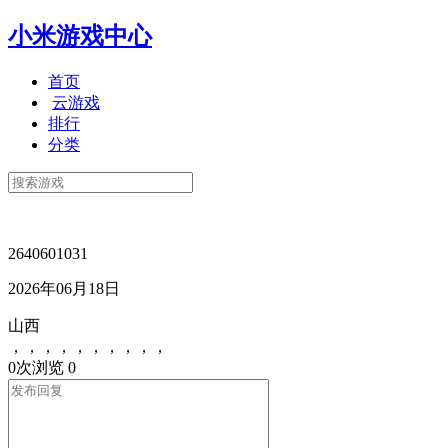
小米游戏中心
首页
云游戏
排行
分类
2640601031
2026年06月18日
山西
，，，，，，，，，，
0次浏览
0