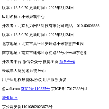
版本：13.5.0.70 更新时间：2025年3月24日
应用名称：小米游戏中心
开发者：北京瓦力网络科技有限公司 电话：010-60606666
版本：13.5.0.70 更新时间：2025年3月24日
北京地址：北京市昌平区安居路小米智慧产业园
南京地址：南京市建邺区永初路37号小米华东总部
开发者平台
微信公众号
微博主页
商务合作
未成年人防沉迷系统
米币
用户应用权限
隐私协议
用户服务协议
@wali.com
京ICP证110335号
京ICP备17017388号-1
营业执照
京公网安备11010802023678号