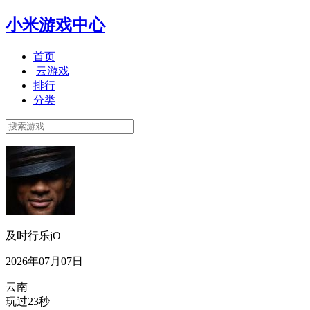
小米游戏中心
首页
云游戏
排行
分类
及时行乐jO
2026年07月07日
云南
玩过23秒