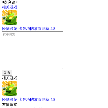
0次浏览
0
相关游戏
怪物联萌-卡牌塔防放置割草
4.8
发布
相关游戏
怪物联萌-卡牌塔防放置割草
4.8
友情链接