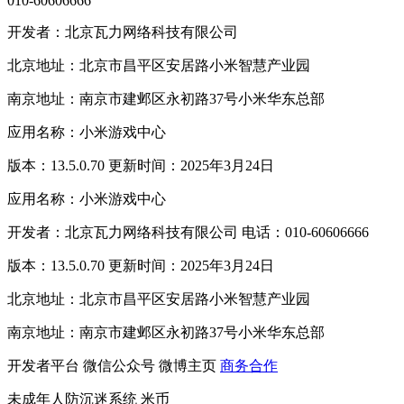
010-60606666
开发者：北京瓦力网络科技有限公司
北京地址：北京市昌平区安居路小米智慧产业园
南京地址：南京市建邺区永初路37号小米华东总部
应用名称：小米游戏中心
版本：13.5.0.70 更新时间：2025年3月24日
应用名称：小米游戏中心
开发者：北京瓦力网络科技有限公司 电话：010-60606666
版本：13.5.0.70 更新时间：2025年3月24日
北京地址：北京市昌平区安居路小米智慧产业园
南京地址：南京市建邺区永初路37号小米华东总部
开发者平台
微信公众号
微博主页
商务合作
未成年人防沉迷系统
米币