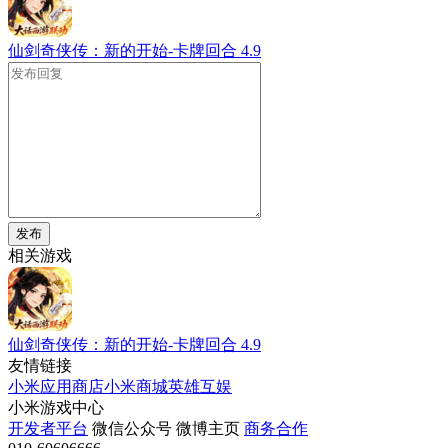
仙剑奇侠传：新的开始-卡牌回合
4.9
发布
相关游戏
仙剑奇侠传：新的开始-卡牌回合
4.9
友情链接
小米应用商店
小米商城
英雄互娱
小米游戏中心
开发者平台
微信公众号
微博主页
商务合作