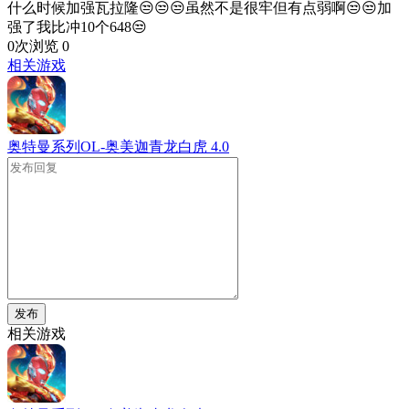
什么时候加强瓦拉隆😒😒😒虽然不是很牢但有点弱啊😒😒加
强了我比冲10个648😒
0次浏览
0
相关游戏
奥特曼系列OL-奥美迦青龙白虎
4.0
发布
相关游戏