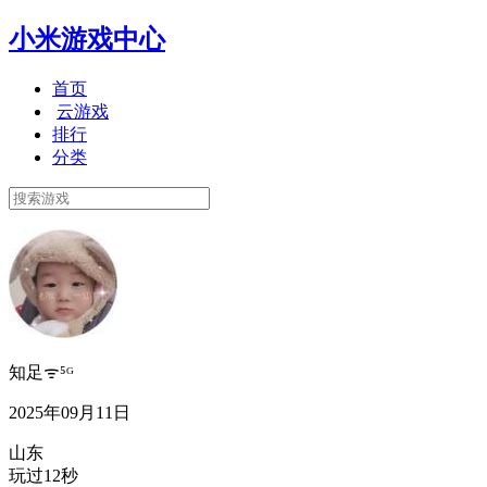
小米游戏中心
首页
云游戏
排行
分类
知足ᯤ⁵ᴳ
2025年09月11日
山东
玩过12秒