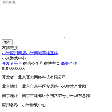
发布
友情链接
小米应用商店
小米商城
英雄互娱
小米游戏中心
开发者平台
微信公众号
微博主页
商务合作
010-60606666
开发者：北京瓦力网络科技有限公司
北京地址：北京市昌平区安居路小米智慧产业园
南京地址：南京市建邺区永初路37号小米华东总部
应用名称：小米游戏中心