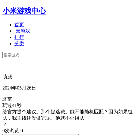
小米游戏中心
首页
云游戏
排行
分类
萌派
2024年05月26日
北京
玩过41秒
给官方提个建议。那个捉迷藏。能不能随机匹配？因为如果组
队，我主线还没做完呢。他就不让组队
？
0次浏览
0