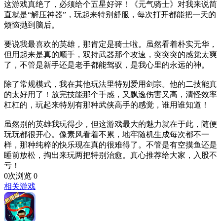
这游戏真绝了，必须给个五星好评！《元气骑士》对我来说简
直就是“解压神器”，玩起来特别舒服，每次打开都能把一天的
烦恼抛到脑后。
要说我最喜欢的英雄，那肯定是骑士啦。虽然看着朴实无华，
但用起来是真的顺手，双持武器那个攻速，突突突的感觉太爽
了，不管是新手还是老手都能驾驭，是我心里的永远的神。
除了常规模式，我在其他玩法里特别爱用剑宗。他的二技能真
的太好用了！放完技能那个手感，又飘逸伤害又高，清怪效率
杠杠的，玩起来特别有那种武侠高手的感觉，谁用谁知道！
虽然别的英雄我玩得少，但这游戏最大的魅力就在于此，随便
玩玩都很开心。像素风看着不累，地牢随机生成每次都不一
样，那种纯粹的快乐现在真的很难得了。不管是有空摸鱼还是
睡前放松，掏出来玩两把特别治愈。真心推荐给大家，入股不
亏！
0次浏览
0
相关游戏