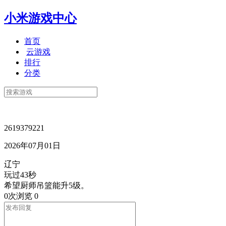
小米游戏中心
首页
云游戏
排行
分类
2619379221
2026年07月01日
辽宁
玩过43秒
希望厨师吊篮能升5级。
0次浏览
0