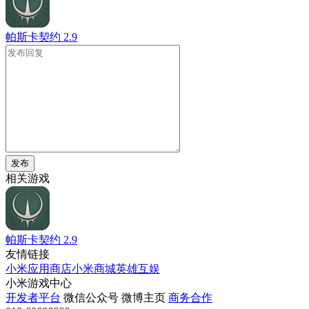
帕斯卡契约
2.9
发布
相关游戏
帕斯卡契约
2.9
友情链接
小米应用商店
小米商城
英雄互娱
小米游戏中心
开发者平台
微信公众号
微博主页
商务合作