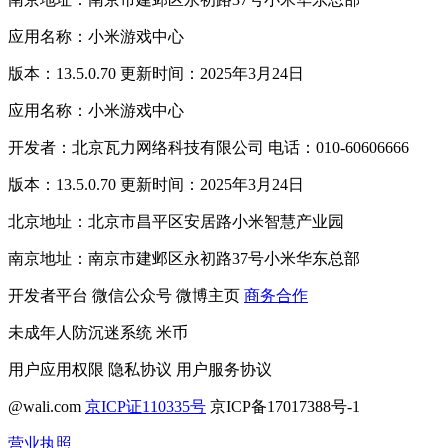
应用名称：小米游戏中心
版本：13.5.0.70 更新时间：2025年3月24日
应用名称：小米游戏中心
开发者：北京瓦力网络科技有限公司 电话：010-60606666
版本：13.5.0.70 更新时间：2025年3月24日
北京地址：北京市昌平区安居路小米智慧产业园
南京地址：南京市建邺区永初路37号小米华东总部
开发者平台
微信公众号
微博主页
商务合作
未成年人防沉迷系统
米币
用户应用权限
隐私协议
用户服务协议
@wali.com
京ICP证110335号
京ICP备17017388号-1
营业执照