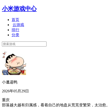
小米游戏中心
首页
云游戏
排行
分类
小邋遢鸭
2026年05月29日
重庆
部落越大越有归属感，看着自己的地盘从荒芜变繁荣，太治愈