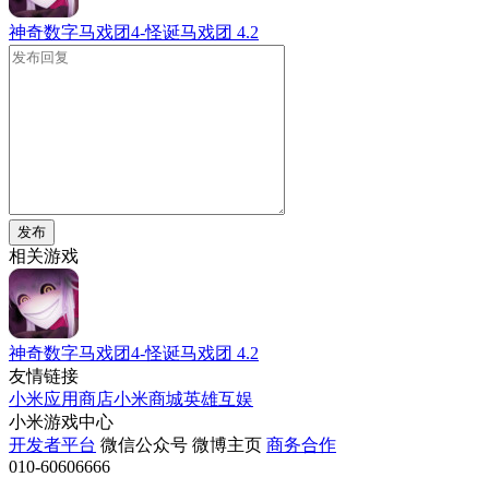
神奇数字马戏团4-怪诞马戏团
4.2
发布
相关游戏
神奇数字马戏团4-怪诞马戏团
4.2
友情链接
小米应用商店
小米商城
英雄互娱
小米游戏中心
开发者平台
微信公众号
微博主页
商务合作
010-60606666