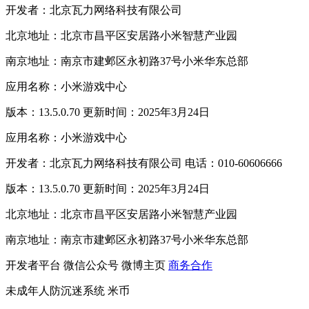
开发者：北京瓦力网络科技有限公司
北京地址：北京市昌平区安居路小米智慧产业园
南京地址：南京市建邺区永初路37号小米华东总部
应用名称：小米游戏中心
版本：13.5.0.70 更新时间：2025年3月24日
应用名称：小米游戏中心
开发者：北京瓦力网络科技有限公司 电话：010-60606666
版本：13.5.0.70 更新时间：2025年3月24日
北京地址：北京市昌平区安居路小米智慧产业园
南京地址：南京市建邺区永初路37号小米华东总部
开发者平台
微信公众号
微博主页
商务合作
未成年人防沉迷系统
米币