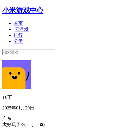
小米游戏中心
首页
云游戏
排行
分类
T0丁
2025年01月20日
广东
太好玩了✧(≖ ◡ ≖✿)