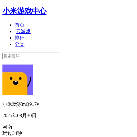
小米游戏中心
首页
云游戏
排行
分类
小米玩家mQ917v
2025年08月30日
河南
玩过34秒