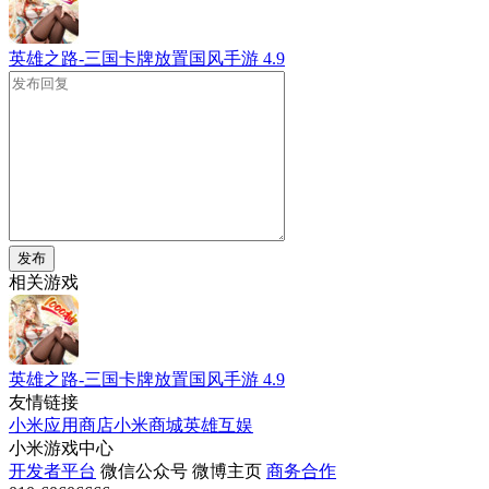
英雄之路-三国卡牌放置国风手游
4.9
发布
相关游戏
英雄之路-三国卡牌放置国风手游
4.9
友情链接
小米应用商店
小米商城
英雄互娱
小米游戏中心
开发者平台
微信公众号
微博主页
商务合作