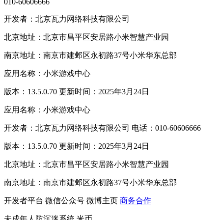
010-60606666
开发者：北京瓦力网络科技有限公司
北京地址：北京市昌平区安居路小米智慧产业园
南京地址：南京市建邺区永初路37号小米华东总部
应用名称：小米游戏中心
版本：13.5.0.70 更新时间：2025年3月24日
应用名称：小米游戏中心
开发者：北京瓦力网络科技有限公司 电话：010-60606666
版本：13.5.0.70 更新时间：2025年3月24日
北京地址：北京市昌平区安居路小米智慧产业园
南京地址：南京市建邺区永初路37号小米华东总部
开发者平台
微信公众号
微博主页
商务合作
未成年人防沉迷系统
米币