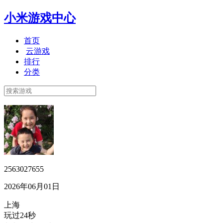
小米游戏中心
首页
云游戏
排行
分类
2563027655
2026年06月01日
上海
玩过24秒