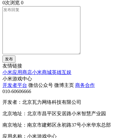
0次浏览
0
发布
友情链接
小米应用商店
小米商城
英雄互娱
小米游戏中心
开发者平台
微信公众号
微博主页
商务合作
010-60606666
开发者：北京瓦力网络科技有限公司
北京地址：北京市昌平区安居路小米智慧产业园
南京地址：南京市建邺区永初路37号小米华东总部
应用名称：小米游戏中心