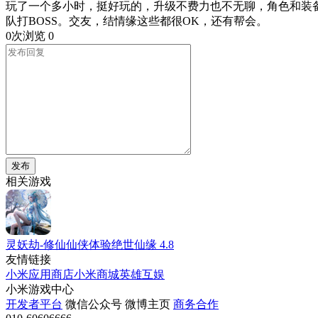
玩了一个多小时，挺好玩的，升级不费力也不无聊，角色和装
队打BOSS。交友，结情缘这些都很OK，还有帮会。
0次浏览
0
发布
相关游戏
灵妖劫-修仙仙侠体验绝世仙缘
4.8
友情链接
小米应用商店
小米商城
英雄互娱
小米游戏中心
开发者平台
微信公众号
微博主页
商务合作