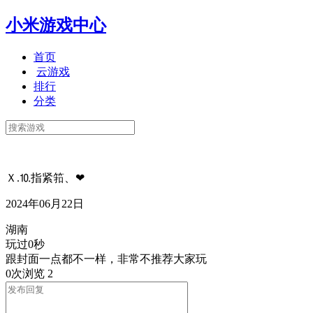
小米游戏中心
首页
云游戏
排行
分类
Ｘ.⒑指紧筘、❤
2024年06月22日
湖南
玩过0秒
跟封面一点都不一样，非常不推荐大家玩
0次浏览
2