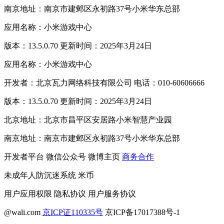
南京地址：南京市建邺区永初路37号小米华东总部
应用名称：小米游戏中心
版本：13.5.0.70 更新时间：2025年3月24日
应用名称：小米游戏中心
开发者：北京瓦力网络科技有限公司 电话：010-60606666
版本：13.5.0.70 更新时间：2025年3月24日
北京地址：北京市昌平区安居路小米智慧产业园
南京地址：南京市建邺区永初路37号小米华东总部
开发者平台
微信公众号
微博主页
商务合作
未成年人防沉迷系统
米币
用户应用权限
隐私协议
用户服务协议
@wali.com
京ICP证110335号
京ICP备17017388号-1