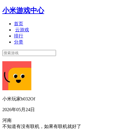
小米游戏中心
首页
云游戏
排行
分类
小米玩家b032Of
2026年05月24日
河南
不知道有没有联机，如果有联机就好了