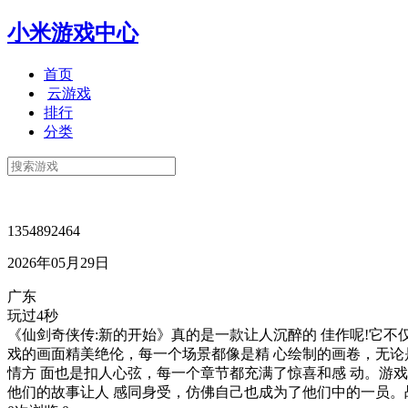
小米游戏中心
首页
云游戏
排行
分类
1354892464
2026年05月29日
广东
玩过4秒
《仙剑奇侠传:新的开始》真的是一款让人沉醉的 佳作呢!它
戏的画面精美绝伦，每一个场景都像是精 心绘制的画卷，无论
情方 面也是扣人心弦，每一个章节都充满了惊喜和感 动。游
他们的故事让人 感同身受，仿佛自己也成为了他们中的一员。