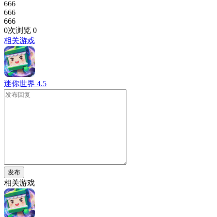
666
666
666
0次浏览
0
相关游戏
迷你世界
4.5
发布
相关游戏