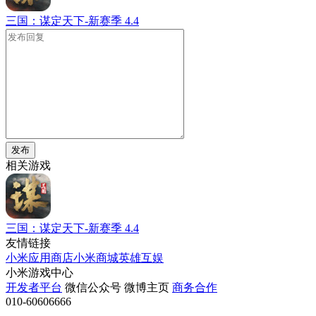
三国：谋定天下-新赛季
4.4
发布
相关游戏
三国：谋定天下-新赛季
4.4
友情链接
小米应用商店
小米商城
英雄互娱
小米游戏中心
开发者平台
微信公众号
微博主页
商务合作
010-60606666