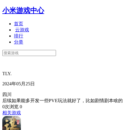
小米游戏中心
首页
云游戏
排行
分类
TLY.
2024年05月25日
四川
后续如果能多开发一些PVE玩法就好了，比如剧情剧本啥的
0次浏览
0
相关游戏