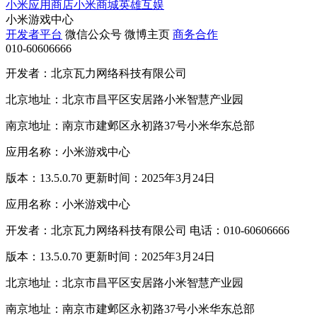
小米应用商店
小米商城
英雄互娱
小米游戏中心
开发者平台
微信公众号
微博主页
商务合作
010-60606666
开发者：北京瓦力网络科技有限公司
北京地址：北京市昌平区安居路小米智慧产业园
南京地址：南京市建邺区永初路37号小米华东总部
应用名称：小米游戏中心
版本：13.5.0.70 更新时间：2025年3月24日
应用名称：小米游戏中心
开发者：北京瓦力网络科技有限公司 电话：010-60606666
版本：13.5.0.70 更新时间：2025年3月24日
北京地址：北京市昌平区安居路小米智慧产业园
南京地址：南京市建邺区永初路37号小米华东总部