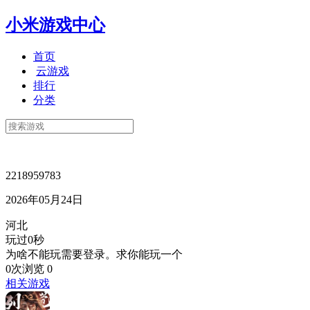
小米游戏中心
首页
云游戏
排行
分类
2218959783
2026年05月24日
河北
玩过0秒
为啥不能玩需要登录。求你能玩一个
0次浏览
0
相关游戏