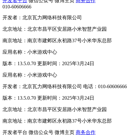
开发者平台
微信公众号
微博主页
商务合作
010-60606666
开发者：北京瓦力网络科技有限公司
北京地址：北京市昌平区安居路小米智慧产业园
南京地址：南京市建邺区永初路37号小米华东总部
应用名称：小米游戏中心
版本：13.5.0.70 更新时间：2025年3月24日
应用名称：小米游戏中心
开发者：北京瓦力网络科技有限公司 电话：010-60606666
版本：13.5.0.70 更新时间：2025年3月24日
北京地址：北京市昌平区安居路小米智慧产业园
南京地址：南京市建邺区永初路37号小米华东总部
开发者平台
微信公众号
微博主页
商务合作