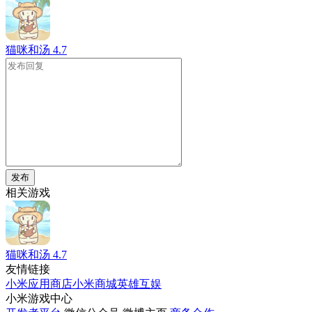
猫咪和汤
4.7
发布
相关游戏
猫咪和汤
4.7
友情链接
小米应用商店
小米商城
英雄互娱
小米游戏中心