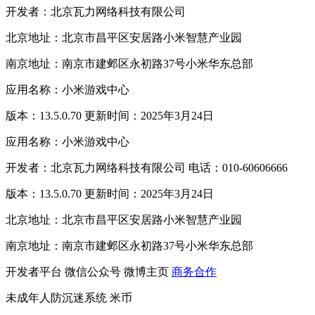
开发者：北京瓦力网络科技有限公司
北京地址：北京市昌平区安居路小米智慧产业园
南京地址：南京市建邺区永初路37号小米华东总部
应用名称：小米游戏中心
版本：13.5.0.70 更新时间：2025年3月24日
应用名称：小米游戏中心
开发者：北京瓦力网络科技有限公司 电话：010-60606666
版本：13.5.0.70 更新时间：2025年3月24日
北京地址：北京市昌平区安居路小米智慧产业园
南京地址：南京市建邺区永初路37号小米华东总部
开发者平台
微信公众号
微博主页
商务合作
未成年人防沉迷系统
米币