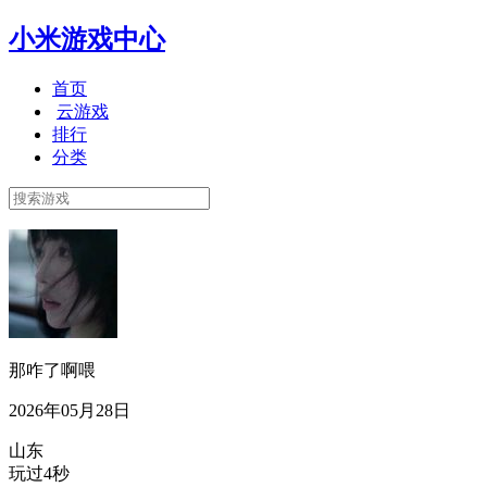
小米游戏中心
首页
云游戏
排行
分类
那咋了啊喂
2026年05月28日
山东
玩过4秒