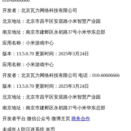
010-60606666
开发者：北京瓦力网络科技有限公司
北京地址：北京市昌平区安居路小米智慧产业园
南京地址：南京市建邺区永初路37号小米华东总部
应用名称：小米游戏中心
版本：13.5.0.70 更新时间：2025年3月24日
应用名称：小米游戏中心
开发者：北京瓦力网络科技有限公司 电话：010-60606666
版本：13.5.0.70 更新时间：2025年3月24日
北京地址：北京市昌平区安居路小米智慧产业园
南京地址：南京市建邺区永初路37号小米华东总部
开发者平台
微信公众号
微博主页
商务合作
未成年人防沉迷系统
米币