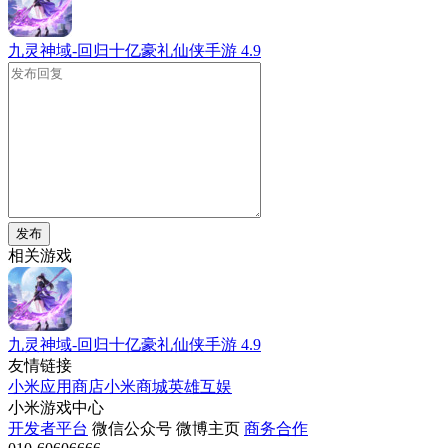
九灵神域-回归十亿豪礼仙侠手游
4.9
发布
相关游戏
九灵神域-回归十亿豪礼仙侠手游
4.9
友情链接
小米应用商店
小米商城
英雄互娱
小米游戏中心
开发者平台
微信公众号
微博主页
商务合作