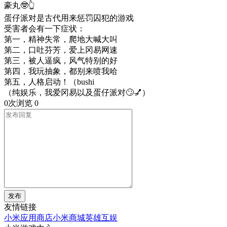
豪丸🤓👆
蛋仔派对是古代用来惩罚囚犯的游戏
受害者会有一下症状：
第一，精神失常，爬地大喊大叫
第二，口吐芬芳，爱上冈易网速
第三，被人逼疯，风气特别的好
第四，我玩抽象，都别来喷我哈
第五，人格启动！（bushi
（纯娱乐，我爱冈易以及蛋仔派对🙄💅）
0次浏览
0
发布
友情链接
小米应用商店
小米商城
英雄互娱