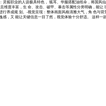
：灵狐职业的人设极具特色， 狐耳、华服搭配油纸伞，将国风仙
晰且维度丰富，生 命、攻击、破甲、暴击等属性分类明确，能让
行养成规 划。-视觉呈现：整体画面风格清雅大气，角 色与背
逸感，又 能让关键信息一目了然，视觉体验十分舒适。 这样一