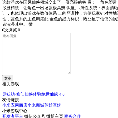
这款游戏在国风仙侠领域交出了一份亮眼的答 卷：一角色塑造
尽显精致，让角色一出场就极具辨 识度。-属性系统：界面清
计，也体现出游戏在数值体系 上的严谨性，方便玩家针对性地进
性，蓝色系的主色调搭配 金色的战力标识，既凸显了仙侠的飘
者沉浸其中。 赞
0次浏览
0
发布
相关游戏
灵妖劫-修仙仙侠体验绝世仙缘
4.8
友情链接
小米应用商店
小米商城
英雄互娱
小米游戏中心
开发者平台
微信公众号
微博主页
商务合作