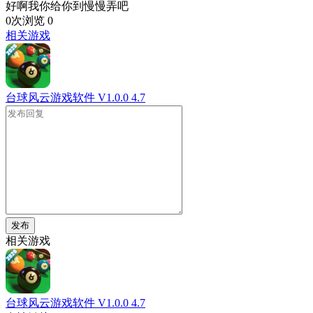
好啊我你给你到慢慢弄吧
0次浏览
0
相关游戏
台球风云游戏软件 V1.0.0
4.7
发布
相关游戏
台球风云游戏软件 V1.0.0
4.7