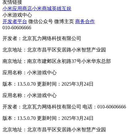
友情链接
小米应用商店
小米商城
英雄互娱
小米游戏中心
开发者平台
微信公众号
微博主页
商务合作
010-60606666
开发者：北京瓦力网络科技有限公司
北京地址：北京市昌平区安居路小米智慧产业园
南京地址：南京市建邺区永初路37号小米华东总部
应用名称：小米游戏中心
版本：13.5.0.70 更新时间：2025年3月24日
应用名称：小米游戏中心
开发者：北京瓦力网络科技有限公司 电话：010-60606666
版本：13.5.0.70 更新时间：2025年3月24日
北京地址：北京市昌平区安居路小米智慧产业园