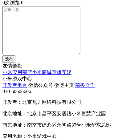
0次浏览
0
发布
友情链接
小米应用商店
小米商城
英雄互娱
小米游戏中心
开发者平台
微信公众号
微博主页
商务合作
010-60606666
开发者：北京瓦力网络科技有限公司
北京地址：北京市昌平区安居路小米智慧产业园
南京地址：南京市建邺区永初路37号小米华东总部
应用名称：小米游戏中心