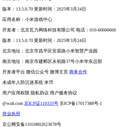
版本：13.5.0.70 更新时间：2025年3月24日
应用名称：小米游戏中心
开发者：北京瓦力网络科技有限公司 电话：010-60606666
版本：13.5.0.70 更新时间：2025年3月24日
北京地址：北京市昌平区安居路小米智慧产业园
南京地址：南京市建邺区永初路37号小米华东总部
开发者平台
微信公众号
微博主页
商务合作
未成年人防沉迷系统
米币
用户应用权限
隐私协议
用户服务协议
@wali.com
京ICP证110335号
京ICP备17017388号-1
营业执照
京公网安备11010802023678号